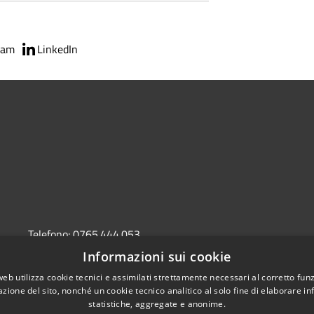
ram
LinkedIn
Telefono:
0765.444.053
Email:
ufficiodipiano@bassasabinasociale.it
Informazioni sui cookie
Pec:
ConsorzioRi2@pec.bassasabinasociale.it
web utilizza cookie tecnici e assimilati strettamente necessari al corretto fu
azione del sito, nonché un cookie tecnico analitico al solo fine di elaborare i
statistiche, aggregate e anonime.