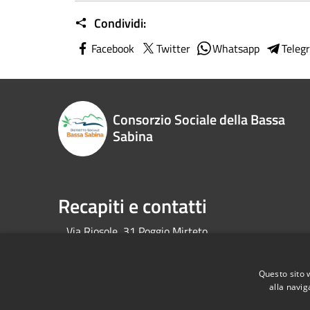
Condividi:
Facebook
Twitter
Whatsapp
Teleg
Consorzio Sociale della Bassa
Sabina
Recapiti e contatti
Via Riosole, 31 Poggio Mirteto
Codice Fiscale:
01245280571
P.Iva:
01245280571
Questo sito 
alla navig