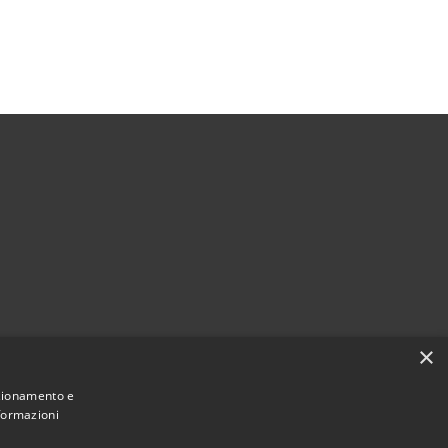
×
nzionamento e
nformazioni